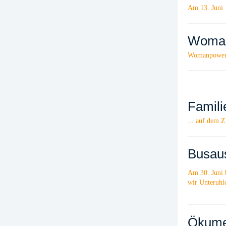
Am 13. Juni 
Woman
Womanpower t
Famili
... auf dem Z
Busau
Am 30. Juni b
wir Unteruhl
Ökumen