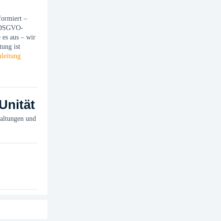
formiert –
t DSGVO-
 es aus – wir
tung ist
leitung
Unität
taltungen und