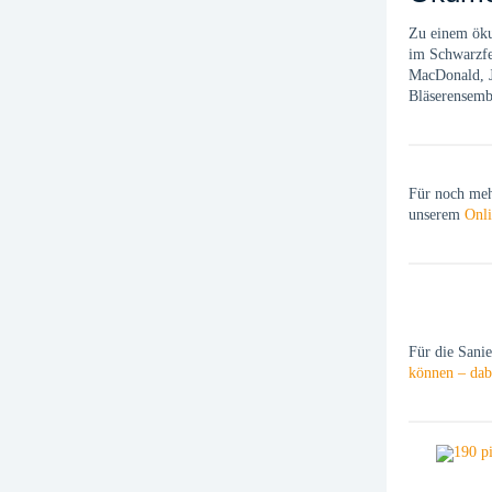
Zu einem öku
im Schwarzfe
MacDonald, J
Bläserensemb
Für noch meh
unserem
Onli
Für die Sanie
können – dab