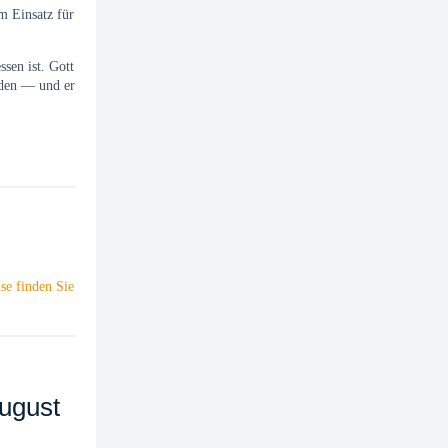
m Einsatz für
sen ist. Gott
nden — und er
se finden Sie
August