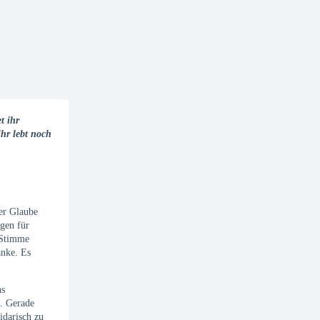
t ihr
hr lebt noch
her Glaube
ugen für
 Stimme
anke. Es
ns
n. Gerade
idarisch zu